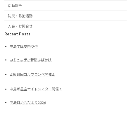
活動報告
防災・防犯活動
入会・お問合せ
Recent Posts
中島学区夏祭り🍉
コミュニティ新聞はばたけ
⛳第18回ゴルフコンペ開催⛳
中島🌟星空ナイトシアター開催！
中島自治会だより2026
Copyright © 倉敷中島自治会 All Rights Reserved.